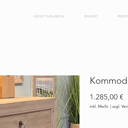
LEISTUNGEN
SHOP
REF
Kommode 
P
1.285,00 €
inkl. MwSt.
|
zzgl. Ve