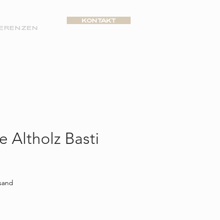
KONTAKT
ERENZEN
Altholz Basti
reis
rsand