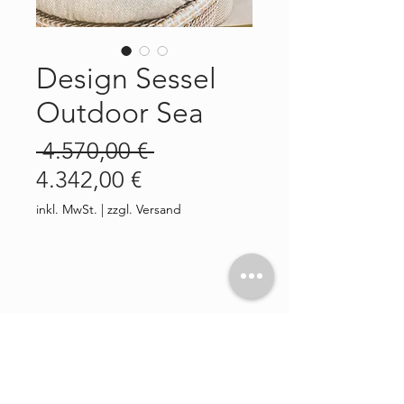
Design Sessel
Outdoor Sea
Standardpreis
 4.570,00 € 
Sale-
4.342,00 €
Preis
inkl. MwSt.
|
zzgl. Versand
PRODUKTINFO
Ein absoluter Traum, aus dem Sie
PRODUKTABMESSUNGEN
nicht mehr erwachen möchten.
100% Sitzkomfort, Geborgenheit